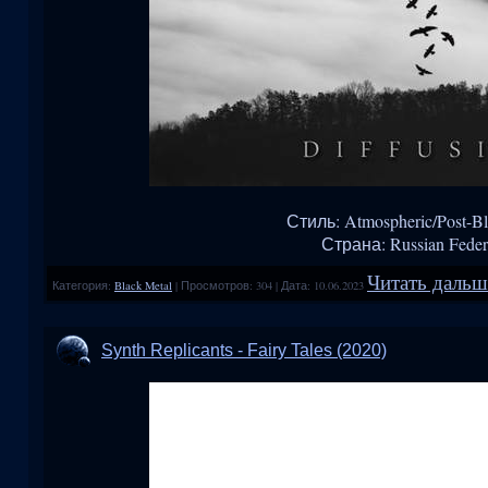
Стиль: Atmospheric/Post-Bl
Страна: Russian Feder
Читать дальше
Категория:
Black Metal
|
Просмотров:
304
|
Дата:
10.06.2023
Synth Replicants - Fairy Tales (2020)