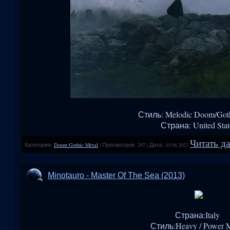
Стиль: Melodic Doom/Goth
Страна: United Stat
Читать да
Категория:
Doom Gothic Metal
|
Просмотров:
297
|
Дата:
10.06.2023
Minotauro - Master Of The Sea (2013)
Страна:Italy
Стиль:Heavy / Power 