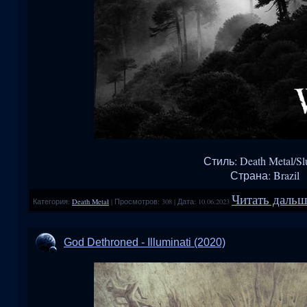
Стиль: Death Metal/Sl
Страна: Brazil
Читать дальше
Категория:
Death Metal
|
Просмотров:
308
|
Дата:
10.06.2023
God Dethroned - Illuminati (2020)