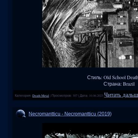
Стиль: Old School Death
Страна: Brazil
Читать дальше
Категория:
Death Metal
|
Просмотров:
307
|
Дата:
10.06.2023
Necromantticu - Necromantticu (2019)