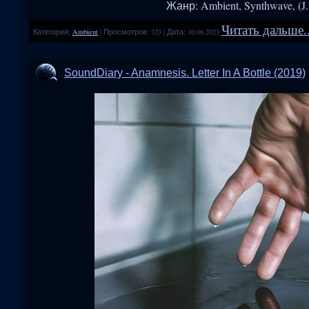
Жанр: Ambient, Synthwave, (J.M
Читать дальше..
Категория:
Ambient
|
Просмотров:
323
|
Дата:
10.06.2023
SoundDiary - Anamnesis. Letter In A Bottle (2019)