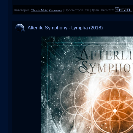
Читать 
Категория:
Thrash Metal,Crossover
|
Просмотров:
299
|
Дата:
10.06.2023
Afterlife Symphony - Lympha (2018)