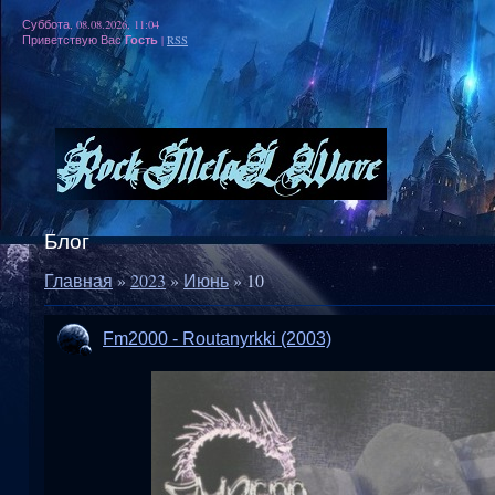
Суббота, 08.08.2026, 11:04
Гость
Приветствую Вас
|
RSS
Блог
Главная
»
2023
»
Июнь
»
10
Fm2000 - Routanyrkki (2003)