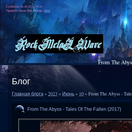
Суббота, 08.08.2026, 15:51
Гость
Приветствую Вас
|
RSS
From The Abyss
Блог
Главная блога
»
2023
»
Июнь
»
10
» From The Abyss - Tales
From The Abyss - Tales Of The Fallen (2017)