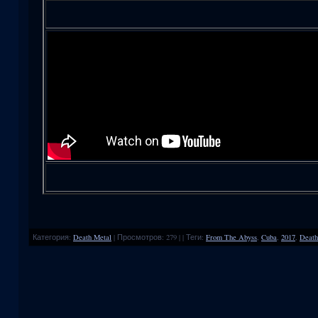
Категория
:
Death Metal
|
Просмотров
:
279
|
|
Теги
:
From The Abyss
,
Cuba
,
2017
,
Death