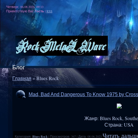
Четверг, 06.08.2026, 09:13
Гость
Приветствую Вас
|
RSS
Блог
Главная
»
Blues Rock
Mad, Bad And Dangerous To Know 1975 by Cros
Жанр: Blues Rock, South
Страна: USA
Читать дальше
Категория:
Blues Rock
|
Просмотров:
367
|
Дата:
08.06.2023