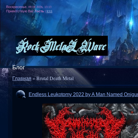
Воскресенье, 09.08.2026, 13:13
Гость
Приветствую Вас
|
RSS
Блог
Главная
»
Brutal Death Metal
Endless Leukotomy 2022 by A Man Named Onig