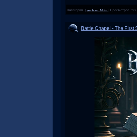
Категория:
Symphonic Metal
|
Просмотров:
295
Battle Chapel - The Firs