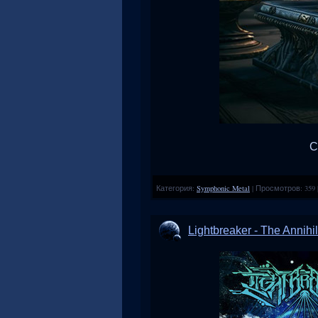
С
Категория:
Symphonic Metal
|
Просмотров:
359
Lightbreaker - The Annihi