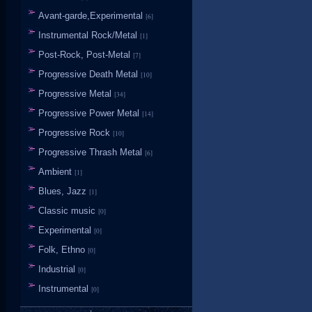
Avant-garde,Experimental
[6]
Instrumental Rock/Metal
[1]
Post-Rock, Post-Metal
[7]
Progressive Death Metal
[10]
Progressive Metal
[34]
Progressive Power Metal
[14]
Progressive Rock
[10]
Progressive Thrash Metal
[6]
Ambient
[1]
Blues, Jazz
[1]
Classic music
[0]
Experimental
[0]
Folk, Ethno
[0]
Industrial
[0]
Instrumental
[0]