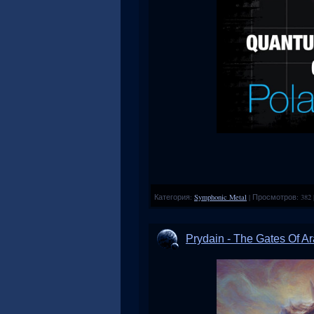
Категория:
Symphonic Metal
|
Просмотров:
382
Prydain - The Gates Of A