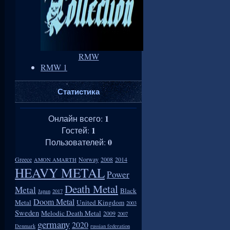
RMW
RMW 1
Статистика
1
Онлайн всего:
1
Гостей:
0
Пользователей:
Greece
Norway
2008
2014
AMON AMARTH
HEAVY METAL
Power
Death Metal
Metal
Black
Japan
2017
Doom Metal
Metal
United Kingdom
2003
Sweden
Melodic Death Metal
2009
2007
germany
2020
Denmark
russian federation