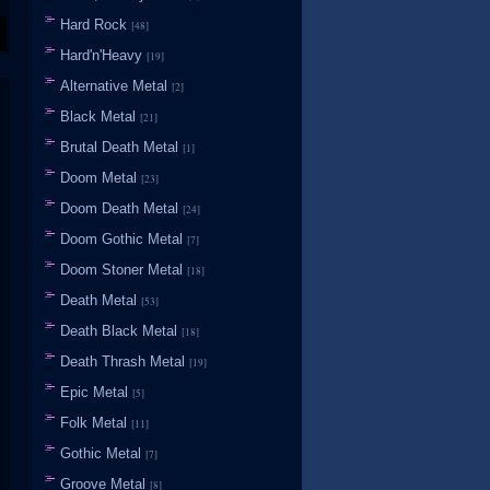
Hard Rock
[48]
Hard'n'Heavy
[19]
Alternative Metal
[2]
Black Metal
[21]
Brutal Death Metal
[1]
Doom Metal
[23]
Doom Death Metal
[24]
Doom Gothic Metal
[7]
Doom Stoner Metal
[18]
Death Metal
[53]
Death Black Metal
[18]
Death Thrash Metal
[19]
Epic Metal
[5]
Folk Metal
[11]
Gothic Metal
[7]
Groove Metal
[8]