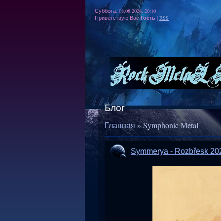
Суббота, 08.08.2026, 20:10
Гость
Приветствую Вас
|
RSS
Блог
Главная
»
Symphonic Metal
Symmerya - Rozbřesk 20