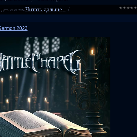
Читать дальше...
/
|
Дата:
01.01.2024
t Sermon 2023