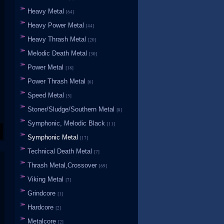
Heavy Metal
[64]
Heavy Power Metal
[44]
Heavy Thrash Metal
[20]
Melodic Death Metal
[30]
Power Metal
[18]
Power Thrash Metal
[6]
Speed Metal
[5]
Stoner/Sludge/Southern Metal
[8]
Symphonic, Melodic Black
[11]
Symphonic Metal
[17]
Technical Death Metal
[7]
Thrash Metal,Crossover
[69]
Viking Metal
[7]
Grindcore
[1]
Hardcore
[2]
Metalcore
[2]