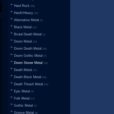
Hard Rock
[48]
Hard'n'Heavy
[19]
Alternative Metal
[2]
Black Metal
[21]
Brutal Death Metal
[1]
Doom Metal
[23]
Doom Death Metal
[24]
Doom Gothic Metal
[7]
Doom Stoner Metal
[18]
Death Metal
[53]
Death Black Metal
[18]
Death Thrash Metal
[19]
Epic Metal
[5]
Folk Metal
[11]
Gothic Metal
[7]
Groove Metal
[8]