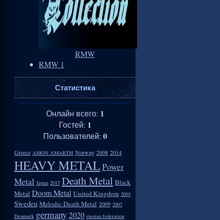
RMW
RMW 1
Статистика
1
Онлайн всего:
1
Гостей:
0
Пользователей:
Greece
Norway
2008
2014
AMON AMARTH
HEAVY METAL
Power
Death Metal
Metal
Black
Japan
2017
Doom Metal
Metal
United Kingdom
2003
Sweden
Melodic Death Metal
2009
2007
germany
2020
Denmark
russian federation