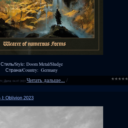
Стиль/Style: Doom Metal/Sludge
Страна/Country: Germany
Читать дальше...
/
79
|
Дата:
04.07.2023
 I: Oblivion 2023