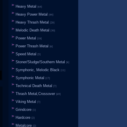
Heavy Metal
[64]
Heavy Power Metal
[44]
Heavy Thrash Metal
[20]
Melodic Death Metal
[30]
Power Metal
[18]
Power Thrash Metal
[6]
Speed Metal
[5]
Stoner/Sludge/Southern Metal
[8]
Symphonic, Melodic Black
[11]
Symphonic Metal
[17]
Technical Death Metal
[7]
Thrash Metal,Crossover
[69]
Viking Metal
[7]
Grindcore
[1]
Hardcore
[2]
Metalcore
[2]