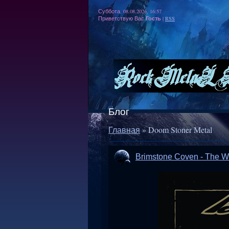
Суббота, 08.08.2026, 16:57
Гость
Приветствую Вас
|
RSS
Блог
Главная
»
Doom Stoner Metal
Brimstone Coven - The Wo