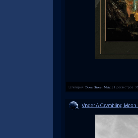
Категория:
Doom Stoner Metal
|
Просмотров:
3
Vnder A Crvmbling Moon -