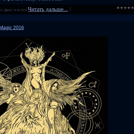
Читать дальше...
/
10
|
Дата:
24.06.2024
 Magic 2016