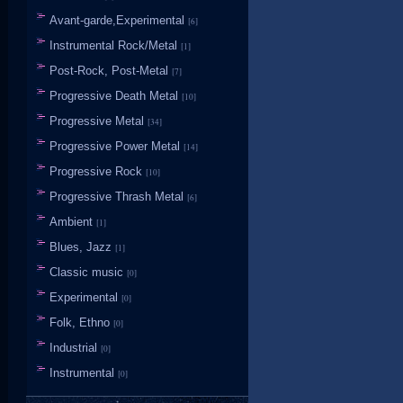
Avant-garde,Experimental
[6]
Instrumental Rock/Metal
[1]
Post-Rock, Post-Metal
[7]
Progressive Death Metal
[10]
Progressive Metal
[34]
Progressive Power Metal
[14]
Progressive Rock
[10]
Progressive Thrash Metal
[6]
Ambient
[1]
Blues, Jazz
[1]
Classic music
[0]
Experimental
[0]
Folk, Ethno
[0]
Industrial
[0]
Instrumental
[0]