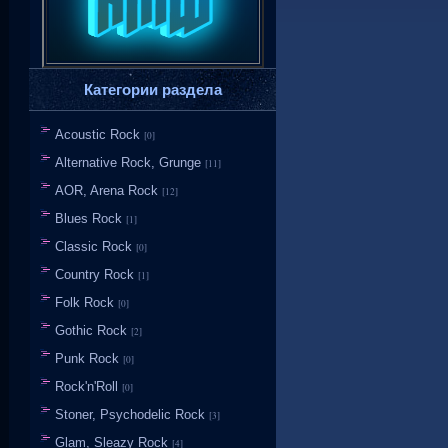
Категории раздела
Acoustic Rock
[0]
Alternative Rock, Grunge
[11]
AOR, Arena Rock
[12]
Blues Rock
[1]
Classic Rock
[0]
Country Rock
[1]
Folk Rock
[0]
Gothic Rock
[2]
Punk Rock
[0]
Rock'n'Roll
[0]
Stoner, Psychodelic Rock
[3]
Glam, Sleazy Rock
[4]