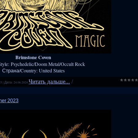
Brimstone Coven
tyle: Psychedelic/Doom Metal/Occult Rock
Страна/Country: United States
Читать дальше...
/
45
|
Дата:
24.06.2024
her 2023