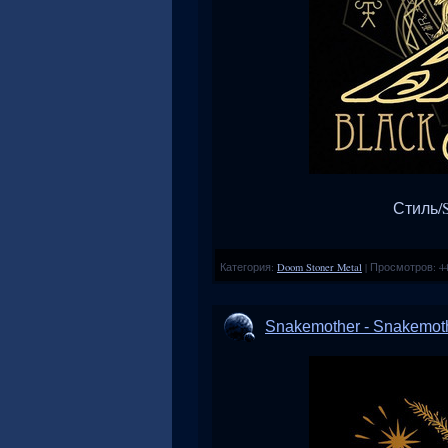
Стиль/S
Категория:
Doom Stoner Metal
|
Просмотров:
4
Snakemother - Snakemot