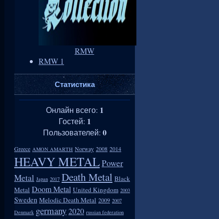
RMW
RMW 1
Статистика
1
Онлайн всего:
1
Гостей:
0
Пользователей:
Greece
Norway
2008
2014
AMON AMARTH
HEAVY METAL
Power
Death Metal
Metal
Black
Japan
2017
Doom Metal
Metal
United Kingdom
2003
Sweden
Melodic Death Metal
2009
2007
germany
2020
Denmark
russian federation