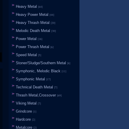
Heavy Metal
[64]
Heavy Power Metal
[44]
Heavy Thrash Metal
[20]
Melodic Death Metal
[30]
Power Metal
[18]
Power Thrash Metal
[6]
Speed Metal
[5]
Stoner/Sludge/Southern Metal
[8]
Symphonic, Melodic Black
[11]
Symphonic Metal
[17]
Technical Death Metal
[7]
Thrash Metal,Crossover
[69]
Viking Metal
[7]
Grindcore
[1]
Hardcore
[2]
Metalcore
[2]