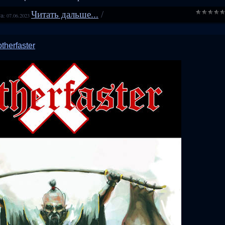
Читать дальше...
/
а:
07.06.2023
therfaster