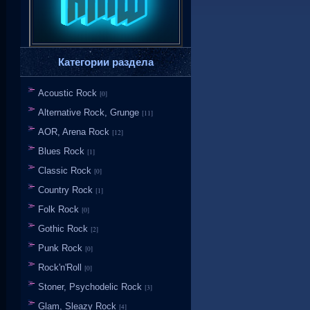
Категории раздела
Acoustic Rock
[0]
Alternative Rock, Grunge
[11]
AOR, Arena Rock
[12]
Blues Rock
[1]
Classic Rock
[0]
Country Rock
[1]
Folk Rock
[0]
Gothic Rock
[2]
Punk Rock
[0]
Rock'n'Roll
[0]
Stoner, Psychodelic Rock
[3]
Glam, Sleazy Rock
[4]