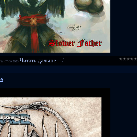
Читать дальше...
/
та:
07.06.2023
ce