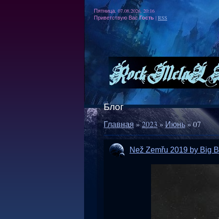
Пятница, 07.08.2026, 20:16
Гость
Приветствую Вас
|
RSS
Блог
Главная
»
2023
»
Июнь
»
07
Než Zemřu 2019 by Big 