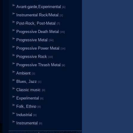
Avant-garde,Experimental
[6]
Instrumental Rock/Metal
[1]
Post-Rock, Post-Metal
[7]
Progressive Death Metal
[10]
Progressive Metal
[34]
Progressive Power Metal
[14]
Progressive Rock
[10]
Progressive Thrash Metal
[6]
Ambient
[1]
Blues, Jazz
[1]
Classic music
[0]
Experimental
[0]
Folk, Ethno
[0]
Industrial
[0]
Instrumental
[0]