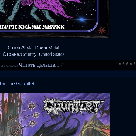
Стиль/Style: Doom Metal
Страна/Country: United States
Читать дальше...
/
а:
07.06.2023
 by The Gauntlet