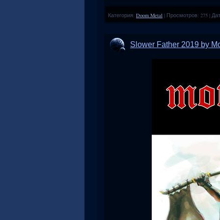
Категория:
Doom Metal
|
Просмотров:
275
|
Дат
Slower Father 2019 by Mo