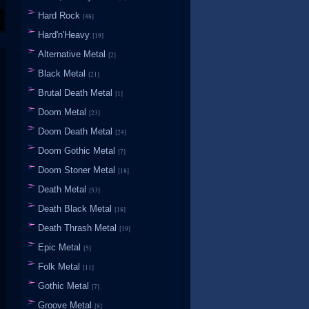
Hard Rock
[48]
Hard'n'Heavy
[19]
Alternative Metal
[2]
Black Metal
[21]
Brutal Death Metal
[1]
Doom Metal
[23]
Doom Death Metal
[24]
Doom Gothic Metal
[7]
Doom Stoner Metal
[18]
Death Metal
[53]
Death Black Metal
[18]
Death Thrash Metal
[19]
Epic Metal
[5]
Folk Metal
[11]
Gothic Metal
[7]
Groove Metal
[8]