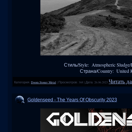
Стиль/Style: Atmospheric Sludge/
Страна/Country: United
Читать да
Категория:
Doom Stoner Metal
|
Просмотров:
368
|
Дата:
26.06.2023
Goldenseed - The Years Of Obscurity 2023