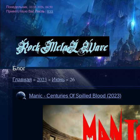
Понедельник, 10.08.2026, 04:50
Гость
Приветствую Вас
|
RSS
Блог
Главная
»
2023
»
Июнь
»
26
Manic - Centuries Of Spilled Blood (2023)