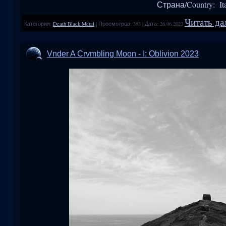
Страна/Country: It
Читать да
Категория:
Death Black Metal
|
Просмотров:
383
|
Дата:
26.06.2023
Vnder A Crvmbling Moon - I: Oblivion 2023