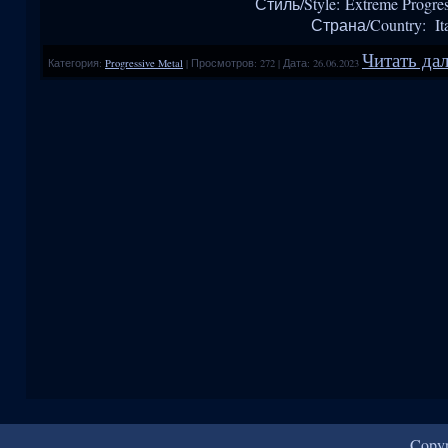
Стиль/Style: Extreme Progre
Страна/Country: It
Читать дал
Категория:
Progressive Metal
|
Просмотров:
272
|
Дата:
26.06.2023
Copy