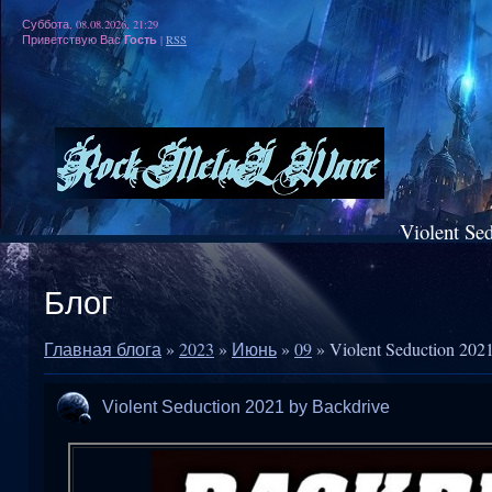
Суббота, 08.08.2026, 21:29
Гость
Приветствую Вас
|
RSS
Violent Se
Блог
Главная блога
»
2023
»
Июнь
»
09
» Violent Seduction 202
Violent Seduction 2021 by Backdrive