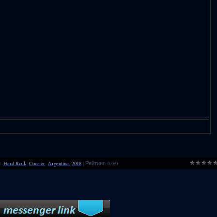
и
:
Hard Rock
,
Coorior
,
Argentina
,
2018
|
Рейтинг
:
0.0
/
0