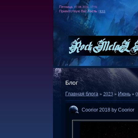
Пятница, 07.08.2026, 17:51
Гость
Приветствую Вас
|
RSS
Блог
Главная блога
»
2023
»
Июнь
»
0
Coorior 2018 by Coorior