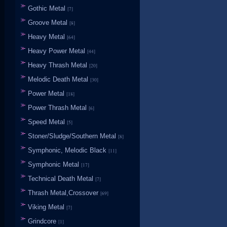
Gothic Metal
[7]
Groove Metal
[8]
Heavy Metal
[64]
Heavy Power Metal
[44]
Heavy Thrash Metal
[20]
Melodic Death Metal
[30]
Power Metal
[18]
Power Thrash Metal
[6]
Speed Metal
[5]
Stoner/Sludge/Southern Metal
[8]
Symphonic, Melodic Black
[11]
Symphonic Metal
[17]
Technical Death Metal
[7]
Thrash Metal,Crossover
[69]
Viking Metal
[7]
Grindcore
[1]