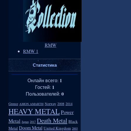
RMW
RMW 1
Статистика
1
Онлайн всего:
1
Гостей:
0
Пользователей:
Greece
Norway
2008
2014
AMON AMARTH
HEAVY METAL
Power
Death Metal
Metal
Black
Japan
2017
Doom Metal
Metal
United Kingdom
2003