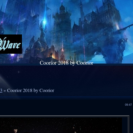
Coorior 2018 by Coorior
3
» Coorior 2018 by Coorior
09:47