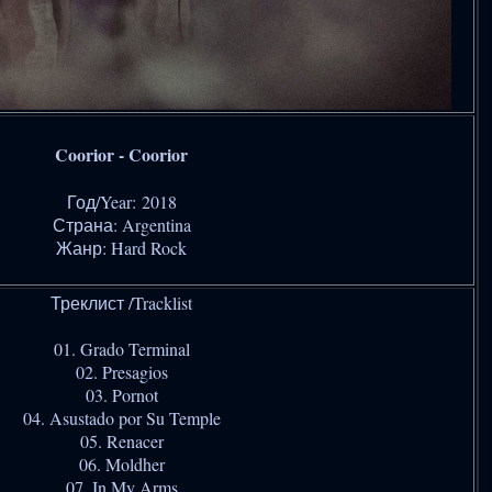
Coorior - Coorior
Год/Year: 2018
Страна: Argentina
Жанр: Hard Rock
Треклист /Tracklist
01. Grado Terminal
02. Presagios
03. Pornot
04. Asustado por Su Temple
05. Renacer
06. Moldher
07. In My Arms