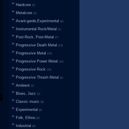
Hardcore
[2]
Metalcore
[2]
Avant-garde,Experimental
[6]
Instrumental Rock/Metal
[1]
Post-Rock, Post-Metal
[7]
Progressive Death Metal
[10]
Progressive Metal
[34]
Progressive Power Metal
[14]
Progressive Rock
[10]
Progressive Thrash Metal
[6]
Ambient
[1]
Blues, Jazz
[1]
Classic music
[0]
Experimental
[0]
Folk, Ethno
[0]
Industrial
[0]