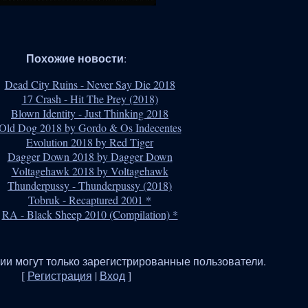
Похожие новости
:
Dead City Ruins - Never Say Die 2018
17 Crash - Hit The Prey (2018)
Blown Identity - Just Thinking 2018
Old Dog 2018 by Gordo & Os Indecentes
Evolution 2018 by Red Tiger
Dagger Down 2018 by Dagger Down
Voltagehawk 2018 by Voltagehawk
Thunderpussy - Thunderpussy (2018)
Tobruk - Recaptured 2001 *
RA - Black Sheep 2010 (Compilation) *
и могут только зарегистрированные пользователи.
[
Регистрация
|
Вход
]