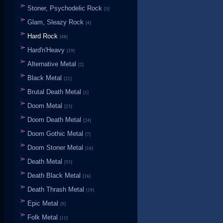
Stoner, Psychodelic Rock
[3]
Glam, Sleazy Rock
[4]
Hard Rock
[48]
Hard'n'Heavy
[19]
Alternative Metal
[2]
Black Metal
[21]
Brutal Death Metal
[1]
Doom Metal
[23]
Doom Death Metal
[24]
Doom Gothic Metal
[7]
Doom Stoner Metal
[18]
Death Metal
[53]
Death Black Metal
[18]
Death Thrash Metal
[19]
Epic Metal
[5]
Folk Metal
[11]