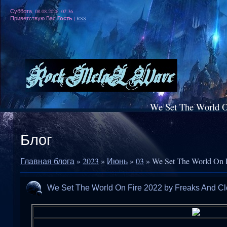
Суббота, 08.08.2026, 02:36
Гость
Приветствую Вас
|
RSS
We Set The World O
Блог
Главная блога
»
2023
»
Июнь
»
03
» We Set The World On 
We Set The World On Fire 2022 by Freaks And C