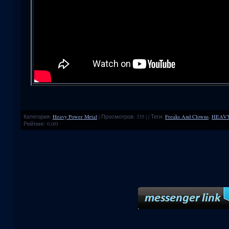
Категория
:
Heavy Power Metal
|
Просмотров
:
335
|
|
Теги
:
Freaks And Clowns
,
HEAV
Рейтинг
:
0.0
/
0