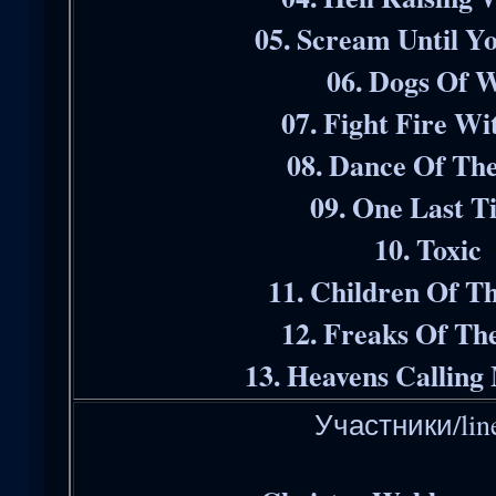
05. Scream Until Yo
06. Dogs Of 
07. Fight Fire Wi
08. Dance Of Th
09. One Last T
10. Toxic
11. Children Of T
12. Freaks Of Th
13. Heavens Callin
Участники/lin