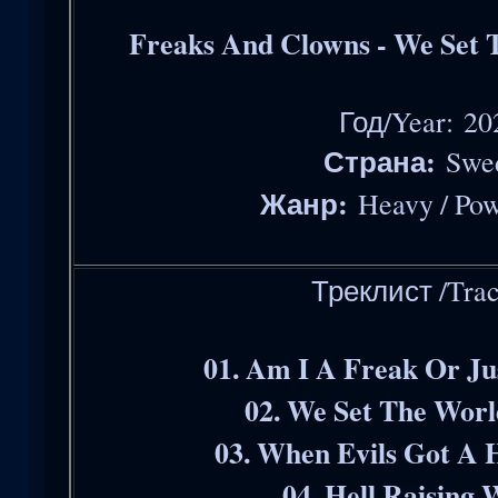
Freaks And Clowns - We Set
Год/Year: 20
Страна:
Swe
Жанр:
Heavy / Pow
Треклист /Trac
01. Am I A Freak Or Ju
02. We Set The Worl
03. When Evils Got A 
04. Hell Raising