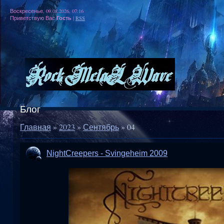
Воскресенье, 09.08.2026, 07:16
Гость
Приветствую Вас
|
RSS
Блог
Главная
»
2023
»
Сентябрь
»
04
NightCreepers - Svingeheim 2009