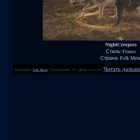
NightCreepers
Стиль: France
Страна: Folk Meta
Читать дальше
Категория:
Folk Metal
|
Просмотров:
301
|
Дата:
04.09.2023