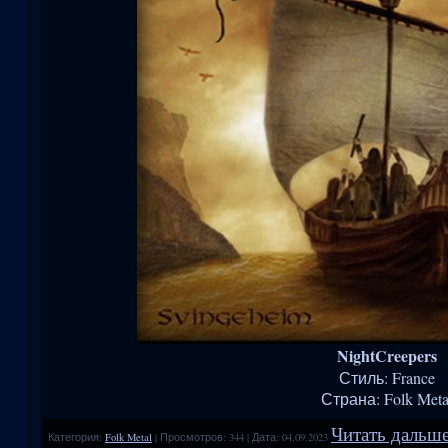
NightCreepers
Стиль: France
Страна: Folk Meta
Читать дальше
Категория:
Folk Metal
|
Просмотров:
344
|
Дата:
04.09.2023