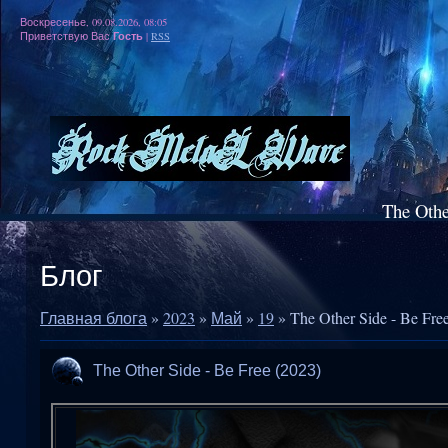
Воскресенье, 09.08.2026, 08:05
Гость
Приветствую Вас
|
RSS
The Othe
Блог
Главная блога
»
2023
»
Май
»
19
» The Other Side - Be Fre
The Other Side - Be Free (2023)