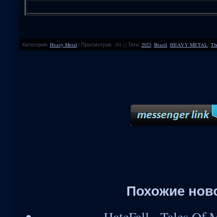
Категория
:
Heavy Metal
|
Просмотров
:
301
|
|
Теги
:
2023
,
Brazil
,
HEAVY METAL
,
Th
Похожие нов
HateFall - Tales Of 