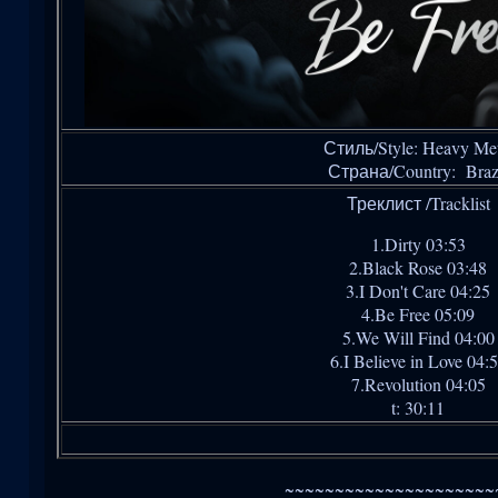
Стиль/Style: Heavy Met
Страна/Country: Braz
Треклист /Tracklist
1.Dirty 03:53
2.Black Rose 03:48
3.I Don't Care 04:25
4.Be Free 05:09
5.We Will Find 04:00
6.I Believe in Love 04:
7.Revolution 04:05
t: 30:11
~~~~~~~~~~~~~~~~~~~~~