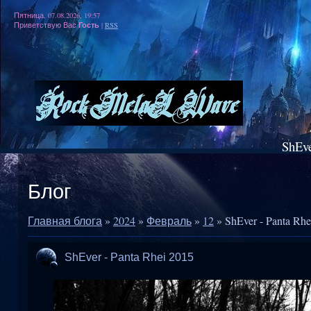
Пятница, 07.08.2026, 19:57
Гость
Приветствую Вас
|
RSS
ShEve
Блог
Главная блога
»
2024
»
Февраль
»
12
» ShEver - Panta Rhe
ShEver - Panta Rhei 2015