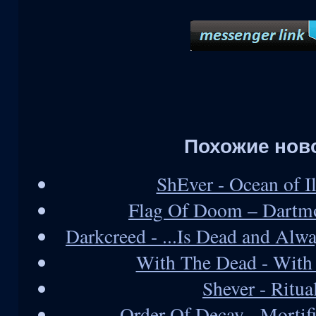
Похожие нов
ShEver - Ocean of I
Flag Of Doom ‎– Dartm
Darkcreed - ...Is Dead and Alw
With The Dead - With
Shever - Ritua
Order Of Decay - Mortifi