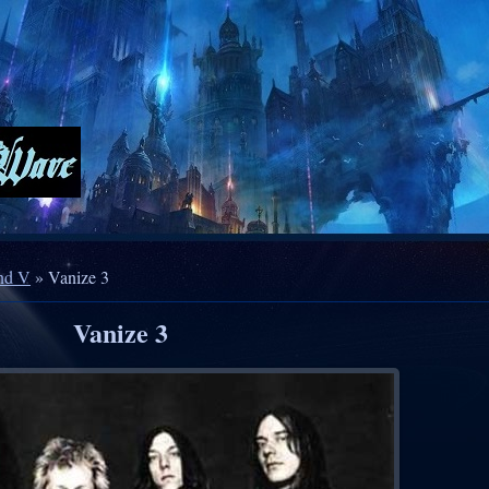
nd V
» Vanize 3
Vanize 3