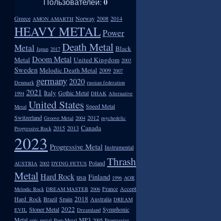
0
Пользователей:
Greece
Norway
2008
2014
AMON AMARTH
HEAVY METAL
Power
Death Metal
Metal
Black
Japan
2017
Doom Metal
Metal
United Kingdom
2003
Sweden
Melodic Death Metal
2009
2007
germany
2020
Denmark
russian federation
2021
Italy
Gothic Metal
1994
DHAK
Alternative
United States
Speed Metal
Metal
Switzerland
2012
Groove Metal
2004
psychedelic
Canada
2015
2013
Progressive Rock
2023
Progressive Metal
Instrumental
Thrash
Poland
AUSTRIA
2002
DYING FETUS
Metal
Hard Rock
usa
Finland
1996
AOR
France
Accept
Melodic Rock
DREAM MASTER
2006
2018
Hard_Rock
Brazil
Spain
Australia
DREAM
2022
Stoner Metal
Symphonic
EVIL
Dreamland
Metal
MP3
epic metal
Post-Metal
2005
Progressive