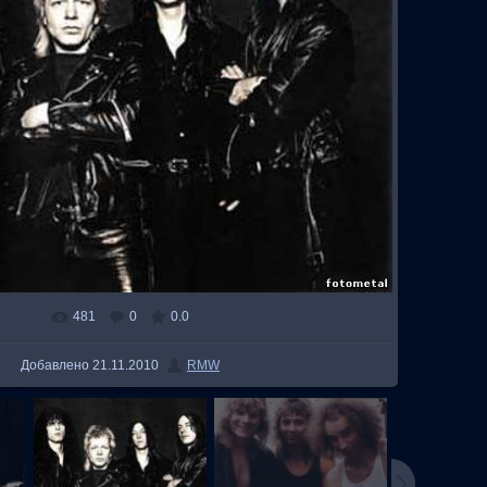
481
0
0.0
В реальном размере
600x451
/ 43.9Kb
Добавлено
21.11.2010
RMW