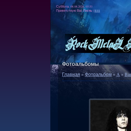
Суббота, 08.08.2026, 03:53
Гость
Приветствую Вас
|
RSS
Фотоальбомы
Главная
»
Фотоальбом
»
A
»
Ba