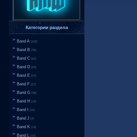
Категории раздела
Band A
[185]
Band B
[50]
Band C
[62]
Band D
[93]
Band E
[37]
Band F
[27]
Band G
[38]
Band H
[14]
Band I
[19]
Band J
[3]
Band K
[14]
Band L
[33]