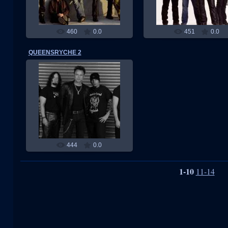
460
0.0
451
0.0
QUEENSRYCHE 2
13.02.2011
RMW
444
0.0
1-10
11-14