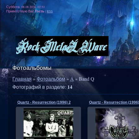
Суббота, 08.08.2026, 02:53
Гость
Приветствую Вас
|
RSS
Фотоальбомы
Главная
»
Фотоальбом
»
A
» Band Q
14
Фотографий в разделе
:
Quartz - Resurrection (1996) 2
Quartz - Resurrection (1996
16.04.2012
16.04.2012
RMW
RMW