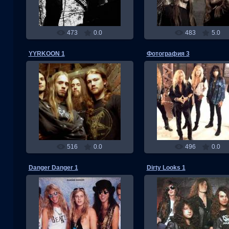
473
0.0
483
5.0
YYRKOON 1
Фотография 3
05.11.2013
04.11.2013
RMW
RMW
516
0.0
496
0.0
Danger Danger 1
Dirty Looks 1
04.11.2013
04.11.2013
RMW
RMW