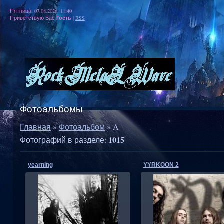
Пятница, 07.08.2026, 11:40
Гость
Приветствую Вас
|
RSS
Фотоальбомы
Главная
»
Фотоальбом
» A
1015
Фотографий в разделе
:
yearning
YYRKOON 2
05.11.2013
05.11.2013
RMW
RMW