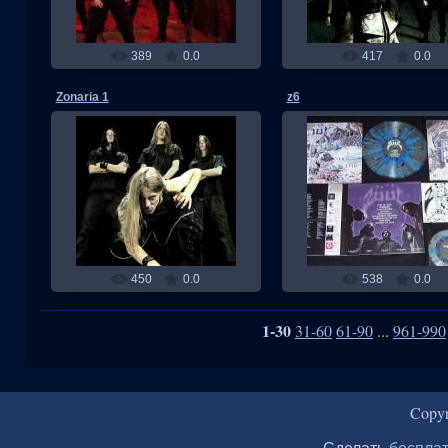
389
0.0
417
0.0
Zonaria 1
z6
03.11.2013
02.11.2013
RMW
RMW
450
0.0
538
0.0
1-30
31-60
61-90
...
961-990
Copy
Сделать
бесплат