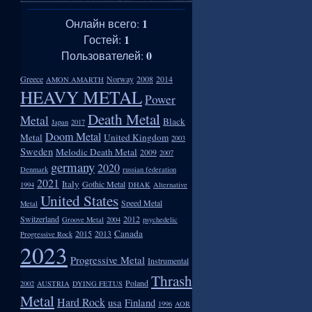
1
Онлайн всего:
1
Гостей:
0
Пользователей:
Greece
Norway
2008
2014
AMON AMARTH
HEAVY METAL
Power
Death Metal
Metal
Black
Japan
2017
Doom Metal
Metal
United Kingdom
2003
Sweden
Melodic Death Metal
2009
2007
germany
2020
Denmark
russian federation
2021
Italy
Gothic Metal
1994
DHAK
Alternative
United States
Speed Metal
Metal
Switzerland
2012
Groove Metal
2004
psychedelic
Canada
2015
2013
Progressive Rock
2023
Progressive Metal
Instrumental
Thrash
Poland
2002
AUSTRIA
DYING FETUS
Metal
Hard Rock
usa
Finland
1996
AOR