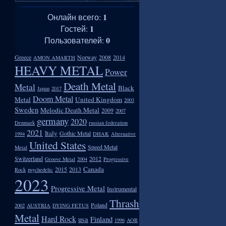
1
Онлайн всего:
1
Гостей:
0
Пользователей:
Greece
Norway
2008
2014
AMON AMARTH
HEAVY METAL
Power
Death Metal
Metal
Black
Japan
2017
Doom Metal
Metal
United Kingdom
2003
Sweden
Melodic Death Metal
2009
2007
germany
2020
Denmark
russian federation
2021
Italy
Gothic Metal
1994
DHAK
Alternative
United States
Speed Metal
Metal
Switzerland
2012
Groove Metal
2004
Progressive
Canada
2015
2013
Rock
psychedelic
2023
Progressive Metal
Instrumental
Thrash
Poland
2002
AUSTRIA
DYING FETUS
Metal
Hard Rock
usa
Finland
1996
AOR