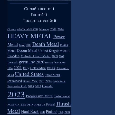
1
Онлайн всего:
1
Гостей:
0
Пользователей:
Greece
Norway
2008
2014
AMON AMARTH
HEAVY METAL
Power
Death Metal
Metal
Black
Japan
2017
Doom Metal
Metal
United Kingdom
2003
Sweden
Melodic Death Metal
2009
2007
germany
2020
Denmark
russian federation
2021
Italy
Gothic Metal
1994
DHAK
Alternative
United States
Speed Metal
Metal
Switzerland
2012
Groove Metal
2004
psychedelic
Canada
2015
2013
Progressive Rock
2023
Progressive Metal
Instrumental
Thrash
Poland
AUSTRIA
2002
DYING FETUS
Metal
Hard Rock
usa
Finland
1996
AOR