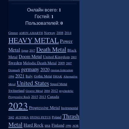
1
Онлайн всего:
1
Гостей:
0
Пользователей:
Greece
Norway
2008
2014
AMON AMARTH
HEAVY METAL
Power
Death Metal
Metal
Black
Japan
2017
Doom Metal
Metal
United Kingdom
2003
Sweden
Melodic Death Metal
2009
2007
germany
2020
Denmark
russian federation
2021
Italy
Gothic Metal
1994
DHAK
Alternative
United States
Speed Metal
Metal
Switzerland
2012
Groove Metal
2004
psychedelic
Canada
2015
2013
Progressive Rock
2023
Progressive Metal
Instrumental
Thrash
Poland
2002
AUSTRIA
DYING FETUS
Metal
Hard Rock
usa
Finland
1996
AOR