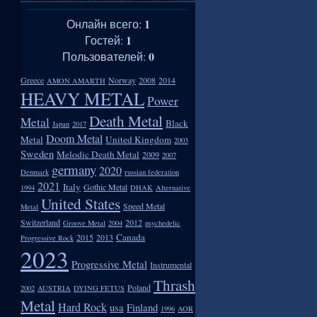
1
Онлайн всего:
1
Гостей:
0
Пользователей:
Greece
Norway
2008
2014
AMON AMARTH
HEAVY METAL
Power
Death Metal
Metal
Black
Japan
2017
Doom Metal
Metal
United Kingdom
2003
Sweden
Melodic Death Metal
2009
2007
germany
2020
Denmark
russian federation
2021
Italy
Gothic Metal
1994
DHAK
Alternative
United States
Speed Metal
Metal
Switzerland
2012
Groove Metal
2004
psychedelic
Canada
2015
2013
Progressive Rock
2023
Progressive Metal
Instrumental
Thrash
Poland
2002
AUSTRIA
DYING FETUS
Metal
Hard Rock
usa
Finland
1996
AOR