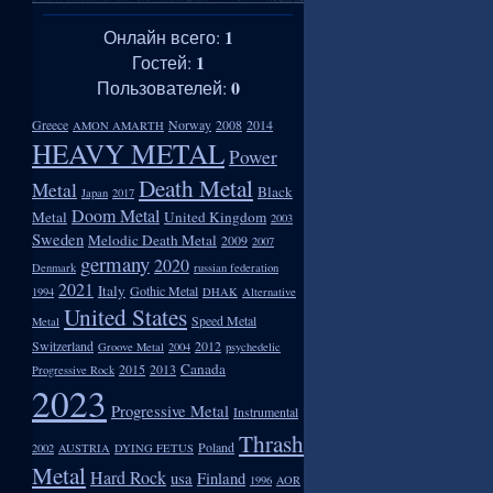
1
Онлайн всего:
1
Гостей:
0
Пользователей:
Greece
Norway
2008
2014
AMON AMARTH
HEAVY METAL
Power
Death Metal
Metal
Black
Japan
2017
Doom Metal
Metal
United Kingdom
2003
Sweden
Melodic Death Metal
2009
2007
germany
2020
Denmark
russian federation
2021
Italy
Gothic Metal
1994
DHAK
Alternative
United States
Speed Metal
Metal
Switzerland
2012
Groove Metal
2004
psychedelic
Canada
2015
2013
Progressive Rock
2023
Progressive Metal
Instrumental
Thrash
Poland
2002
AUSTRIA
DYING FETUS
Metal
Hard Rock
usa
Finland
1996
AOR