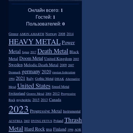
1
Онлайн всего:
1
Гостей:
0
Пользователей:
Greece
Norway
2008
2014
AMON AMARTH
HEAVY METAL
Power
Death Metal
Metal
Black
Japan
2017
Doom Metal
Metal
United Kingdom
2003
Sweden
Melodic Death Metal
2009
2007
germany
2020
Denmark
russian federation
2021
Italy
Gothic Metal
1994
DHAK
Alternative
United States
Speed Metal
Metal
Switzerland
2012
Groove Metal
2004
Progressive
Canada
2015
2013
Rock
psychedelic
2023
Progressive Metal
Instrumental
Thrash
Poland
AUSTRIA
2002
DYING FETUS
Metal
Hard Rock
usa
Finland
1996
AOR