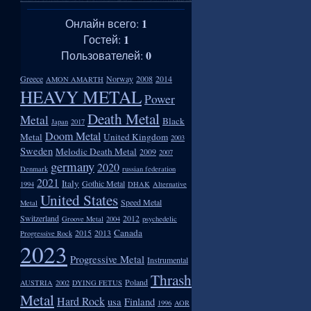
1
Онлайн всего:
1
Гостей:
0
Пользователей:
Greece
Norway
2008
2014
AMON AMARTH
HEAVY METAL
Power
Death Metal
Metal
Black
Japan
2017
Doom Metal
Metal
United Kingdom
2003
Sweden
Melodic Death Metal
2009
2007
germany
2020
Denmark
russian federation
2021
Italy
Gothic Metal
1994
DHAK
Alternative
United States
Speed Metal
Metal
Switzerland
2012
Groove Metal
2004
psychedelic
Canada
2015
2013
Progressive Rock
2023
Progressive Metal
Instrumental
Thrash
Poland
AUSTRIA
2002
DYING FETUS
Metal
Hard Rock
usa
Finland
1996
AOR