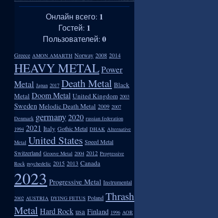
1
Онлайн всего:
1
Гостей:
0
Пользователей:
Greece
Norway
2008
2014
AMON AMARTH
HEAVY METAL
Power
Death Metal
Metal
Black
Japan
2017
Doom Metal
Metal
United Kingdom
2003
Sweden
Melodic Death Metal
2009
2007
germany
2020
Denmark
russian federation
2021
Italy
Gothic Metal
1994
DHAK
Alternative
United States
Speed Metal
Metal
Switzerland
2012
Groove Metal
2004
Progressive
Canada
2015
2013
Rock
psychedelic
2023
Progressive Metal
Instrumental
Thrash
Poland
2002
AUSTRIA
DYING FETUS
Metal
Hard Rock
usa
Finland
1996
AOR