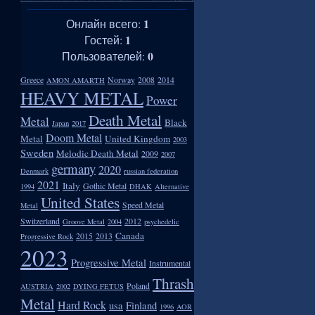
1
Онлайн всего:
1
Гостей:
0
Пользователей:
Greece
Norway
2008
2014
AMON AMARTH
HEAVY METAL
Power
Death Metal
Metal
Black
Japan
2017
Doom Metal
Metal
United Kingdom
2003
Sweden
Melodic Death Metal
2009
2007
germany
2020
Denmark
russian federation
2021
Italy
Gothic Metal
1994
DHAK
Alternative
United States
Speed Metal
Metal
Switzerland
2012
Groove Metal
2004
psychedelic
Canada
2015
2013
Progressive Rock
2023
Progressive Metal
Instrumental
Thrash
Poland
AUSTRIA
2002
DYING FETUS
Metal
Hard Rock
usa
Finland
1996
AOR