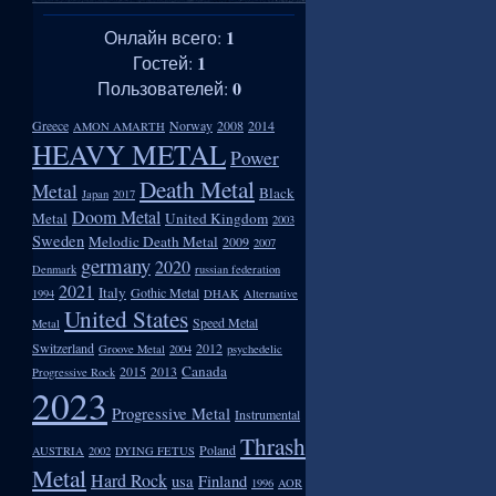
1
Онлайн всего:
1
Гостей:
0
Пользователей:
Greece
Norway
2008
2014
AMON AMARTH
HEAVY METAL
Power
Death Metal
Metal
Black
Japan
2017
Doom Metal
Metal
United Kingdom
2003
Sweden
Melodic Death Metal
2009
2007
germany
2020
Denmark
russian federation
2021
Italy
Gothic Metal
1994
DHAK
Alternative
United States
Speed Metal
Metal
Switzerland
2012
Groove Metal
2004
psychedelic
Canada
2015
2013
Progressive Rock
2023
Progressive Metal
Instrumental
Thrash
Poland
AUSTRIA
2002
DYING FETUS
Metal
Hard Rock
usa
Finland
1996
AOR