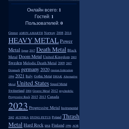
1
Онлайн всего:
1
Гостей:
0
Пользователей:
Greece
Norway
2008
2014
AMON AMARTH
HEAVY METAL
Power
Death Metal
Metal
Black
Japan
2017
Doom Metal
Metal
United Kingdom
2003
Sweden
Melodic Death Metal
2009
2007
germany
2020
Denmark
russian federation
2021
Italy
Gothic Metal
1994
DHAK
Alternative
United States
Speed Metal
Metal
Switzerland
2012
2004
Groove Metal
psychedelic
Canada
2015
2013
Progressive Rock
2023
Progressive Metal
Instrumental
Thrash
Poland
2002
AUSTRIA
DYING FETUS
Metal
Hard Rock
usa
Finland
1996
AOR