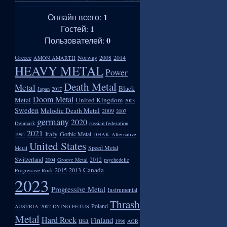
1
Онлайн всего:
1
Гостей:
0
Пользователей:
Greece
Norway
2008
2014
AMON AMARTH
HEAVY METAL
Power
Death Metal
Metal
Black
Japan
2017
Doom Metal
Metal
United Kingdom
2003
Sweden
Melodic Death Metal
2009
2007
germany
2020
Denmark
russian federation
2021
Italy
Gothic Metal
1994
DHAK
Alternative
United States
Speed Metal
Metal
Switzerland
2012
2004
Groove Metal
psychedelic
Canada
2015
2013
Progressive Rock
2023
Progressive Metal
Instrumental
Thrash
Poland
AUSTRIA
2002
DYING FETUS
Metal
Hard Rock
usa
Finland
1996
AOR