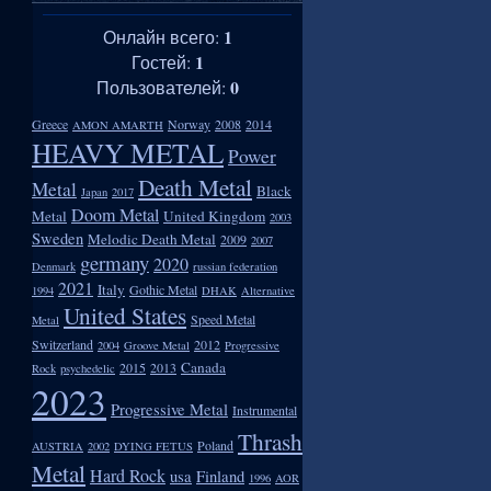
1
Онлайн всего:
1
Гостей:
0
Пользователей:
Greece
Norway
2008
2014
AMON AMARTH
HEAVY METAL
Power
Death Metal
Metal
Black
Japan
2017
Doom Metal
Metal
United Kingdom
2003
Sweden
Melodic Death Metal
2009
2007
germany
2020
Denmark
russian federation
2021
Italy
Gothic Metal
1994
DHAK
Alternative
United States
Speed Metal
Metal
Switzerland
2012
2004
Groove Metal
Progressive
Canada
2015
2013
Rock
psychedelic
2023
Progressive Metal
Instrumental
Thrash
Poland
AUSTRIA
2002
DYING FETUS
Metal
Hard Rock
usa
Finland
1996
AOR