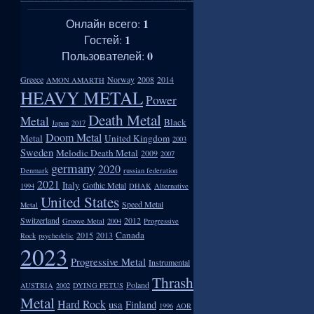
1
Онлайн всего:
1
Гостей:
0
Пользователей:
Greece
Norway
2008
2014
AMON AMARTH
HEAVY METAL
Power
Death Metal
Metal
Black
Japan
2017
Doom Metal
Metal
United Kingdom
2003
Sweden
Melodic Death Metal
2009
2007
germany
2020
Denmark
russian federation
2021
Italy
Gothic Metal
1994
DHAK
Alternative
United States
Speed Metal
Metal
Switzerland
2012
Groove Metal
2004
Progressive
Canada
2015
2013
Rock
psychedelic
2023
Progressive Metal
Instrumental
Thrash
Poland
AUSTRIA
2002
DYING FETUS
Metal
Hard Rock
usa
Finland
1996
AOR