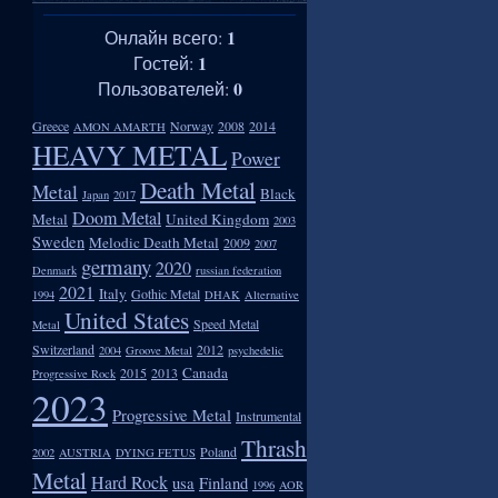
1
Онлайн всего:
1
Гостей:
0
Пользователей:
Greece
Norway
2008
2014
AMON AMARTH
HEAVY METAL
Power
Death Metal
Metal
Black
Japan
2017
Doom Metal
Metal
United Kingdom
2003
Sweden
Melodic Death Metal
2009
2007
germany
2020
Denmark
russian federation
2021
Italy
Gothic Metal
1994
DHAK
Alternative
United States
Speed Metal
Metal
Switzerland
2012
2004
Groove Metal
psychedelic
Canada
2015
2013
Progressive Rock
2023
Progressive Metal
Instrumental
Thrash
Poland
2002
AUSTRIA
DYING FETUS
Metal
Hard Rock
usa
Finland
1996
AOR